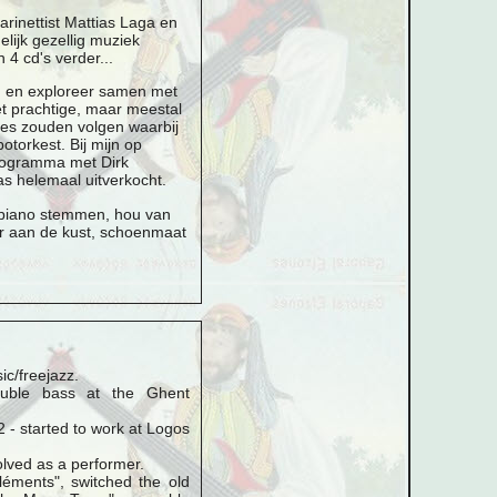
arinettist Mattias Laga en
ijk gezellig muziek
4 cd's verder...
n en exploreer samen met
et prachtige, maar meestal
ies zouden volgen waarbij
torkest. Bij mijn op
programma met Dirk
s helemaal uitverkocht.
 piano stemmen, hou van
er aan de kust, schoenmaat
ic/freejazz.
ouble bass at the Ghent
 - started to work at Logos
lved as a performer.
éments", switched the old