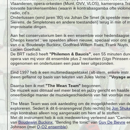
Vlaanderen, opera-orkesten (Munt, OVV, VLOS), kameropera Tra
losvaste barokensembles (waarin ik kontrabasgamba ofte violon
radio, cd's...
Ondertussen (eind jaren '80) via Johan De Smet (ik speelde mee 
Sierens, de Simpletones en andere toestanden) terug in min of m
improvisatie dingen.
Aan het conservatorium ben ik een ensemble voor hedendaagse
Cheops kwartet ; we speelden alleen nieuwe, speciaal voor on
van o.a. Boudewijn Buckinx, Godfried-Willem Raes, Frank Nuyts
Lucien Goethals.
De BRT radio3 heeft
"Philemon & Baucis"
, een 55 minuten du
opera van mij voor dit ensemble plus 2 recitanten (Ugo Prinsse
opgenomen en ondertussen een paar keer uitgezonden.
Eind 1997 heb ik een multimediaspektakel (alt-stem, enkele instr
ineen geflanst op basis van teksten van Jules Verne :
"Voyage a
Daarna ben ik met
"The Mean Team"
begonnen.
De muziek was ditmaal wel meer beat en jazzy gericht en haalde
oneerbiedige manier de muziekgeschiedenis van het voorbije me
The Mean Team was ook aanleiding om de mogelijkheden van de e
exploreren. Sedert ik dit 6-snarengeval (foto rechts) bij
Jon Shuk
mijn kontrabas alleen nog aangeraakt om hem af te stoffen.
Met dit instrument heb ik ook medewerking verleend aan "Camino 
van
Boudewijn Buckinx
, "Bending the tonic" van
Guy De Bievre
en
Johnson (met
Q-O2 ensemble
).