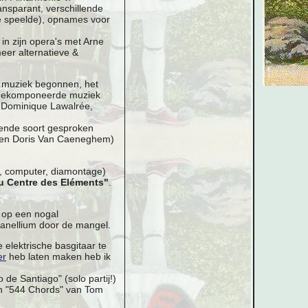
nsparant, verschillende
e speelde), opnames voor
in zijn opera's met Arne
eer alternatieve &
 muziek begonnen, het
s gekomponeerde muziek
, Dominique Lawalrée,
rende soort gesproken
n en Doris Van Caeneghem)
., computer, diamontage)
u Centre des Eléments"
.
 op een nogal
anellium door de mangel.
lektrische basgitaar te
er
heb laten maken heb ik
de Santiago" (solo partij!)
 "544 Chords" van Tom