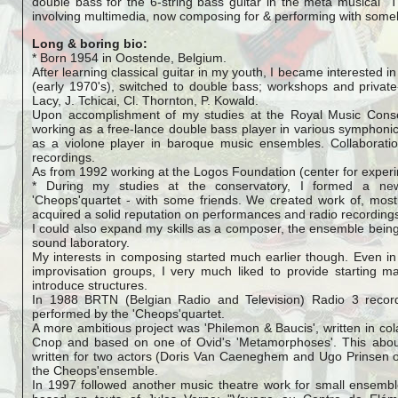
double bass for the 6-string bass guitar in the meta musical
involving multimedia, now composing for & performing with som
Long & boring bio:
* Born 1954 in Oostende, Belgium.
After learning classical guitar in my youth, I became interested i
(early 1970's), switched to double bass; workshops and private
Lacy, J. Tchicai, Cl. Thornton, P. Kowald.
Upon accomplishment of my studies at the Royal Music Conser
working as a free-lance double bass player in various symphoni
as a violone player in baroque music ensembles. Collaboratio
recordings.
As from 1992 working at the Logos Foundation (center for experi
* During my studies at the conservatory, I formed a n
'Cheops'quartet - with some friends. We created work of, mos
acquired a solid reputation on performances and radio recordin
I could also expand my skills as a composer, the ensemble being
sound laboratory.
My interests in composing started much earlier though. Even in
improvisation groups, I very much liked to provide starting mat
introduce structures.
In 1988 BRTN (Belgian Radio and Television) Radio 3 recor
performed by the 'Cheops'quartet.
A more ambitious project was 'Philemon & Baucis', written in col
Cnop and based on one of Ovid's 'Metamorphoses'. This about
written for two actors (Doris Van Caeneghem and Ugo Prinsen o
the Cheops'ensemble.
In 1997 followed another music theatre work for small ensemb