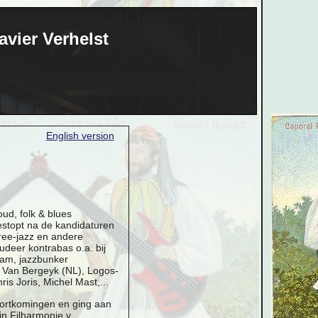
avier Verhelst
English version
ud, folk & blues
estopt na de kandidaturen
ree-jazz en andere
udeer kontrabas o.a. bij
dam, jazzbunker
s Van Bergeyk (NL), Logos-
s Joris, Michel Mast,...
ekortkomingen en ging aan
n Filharmonie v.