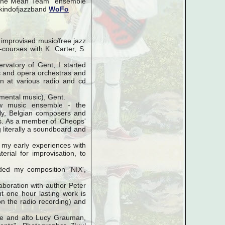
 "The Mean Team" ensemble
ekindofjazzband
WoFo
n improvised music/free jazz
-courses with K. Carter, S.
vatory of Gent, I started
c and opera orchestras and
n at various radio and cd
mental music), Gent.
ew music ensemble - the
tly, Belgian composers and
gs. As a member of 'Cheops'
 literally a soundboard and
 my early experiences with
erial for improvisation, to
ded my composition 'NIX',
aboration with author Peter
 one hour lasting work is
n the radio recording) and
le and alto Lucy Grauman,