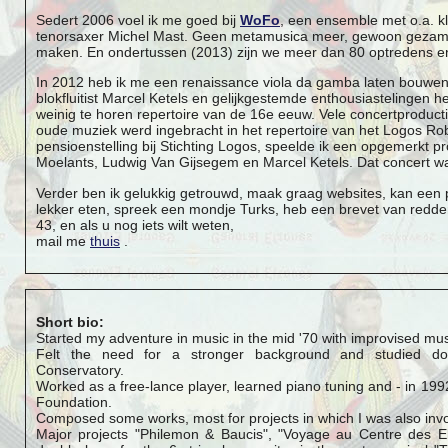
Sedert 2006 voel ik me goed bij
WoFo
, een ensemble met o.a. kl
tenorsaxer Michel Mast. Geen metamusica meer, gewoon gezamel
maken. En ondertussen (2013) zijn we meer dan 80 optredens en 
In 2012 heb ik me een renaissance viola da gamba laten bouwe
blokfluitist Marcel Ketels en gelijkgestemde enthousiastelingen h
weinig te horen repertoire van de 16e eeuw. Vele concertproduct
oude muziek werd ingebracht in het repertoire van het Logos Robo
pensioenstelling bij Stichting Logos, speelde ik een opgemerkt 
Moelants, Ludwig Van Gijsegem en Marcel Ketels. Dat concert wa
Verder ben ik gelukkig getrouwd, maak graag websites, kan een
lekker eten, spreek een mondje Turks, heb een brevet van redd
43, en als u nog iets wilt weten,
mail me
thuis
.
Short bio:
Started my adventure in music in the mid '70 with improvised mus
Felt the need for a stronger background and studied d
Conservatory.
Worked as a free-lance player, learned piano tuning and - in 1992
Foundation.
Composed some works, most for projects in which I was also invo
Major projects "Philemon & Baucis", "Voyage au Centre des El