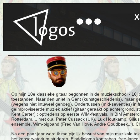
X
Op mijn 10e klassieke gitaar begonnen in de muziekschool - 16j o
toestanden. Naar den unief in Gent (kunstgeschiedenis), maar g
(wegens niet intuweel genoeg). Ondertussen (mid-seventies) in f
geïmproviseerde muziek aktief (gitaar geraakt op achtergrond, st
Kent Carter) : optredens op eerste WIM-festivals, in BIM Amster
Rotterdam,... met o.a. Peter Cussack (UK), Luk Houtkamp, Giliu
ensemble, Wim-bigband (Fred Van Hove, Andre Goudbeek,..), Chri
Na een paar jaar werd ik me pijnlijk bewust van mijn muzikale t
het konservatorium studeren. Einddiploma kontrabas, free-lance i